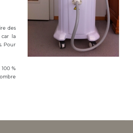
ire des
 car la
s. Pour
à 100 %
 nombre