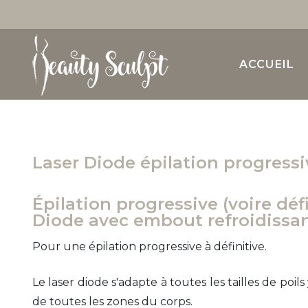
Lift & Shape Onda Dinamica
Endermologie visage
Drainage lymphatique
ACCUEIL
Cellu M6 Infinity
Traitement facial
LPG Huber 360 FIIT
APILUS X Cell Pur
Laser Diode épilation progressi
Iyashi Dôme
Laser Diode
EMS
Épilation progressive (voire déf
Diode avec embout refroidissa
Cryolipolyse
Pour une épilation progressive à définitive.
Le laser diode s'adapte à toutes les tailles de poil
de toutes les zones du corps.